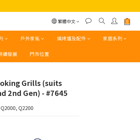
繁體中文
列
戶外家俬
燒烤爐及配件
家居系列
持續發展
門市位置
立即購買
king Grills (suits
and 2nd Gen) - #7645
Q2000, Q2200