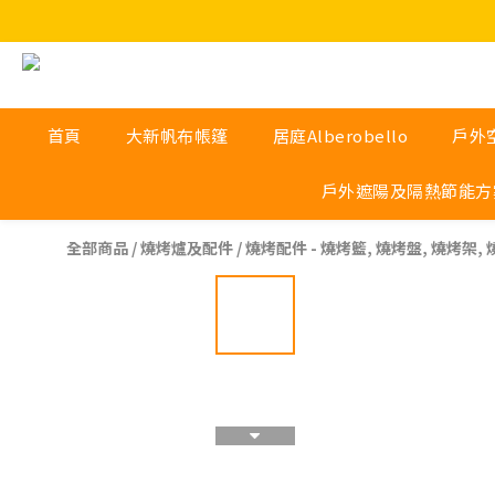
首頁
大新帆布帳篷
居庭Alberobello
戶外
戶外遮陽及隔熱節能方
全部商品
/
燒烤爐及配件
/
燒烤配件 - 燒烤籃, 燒烤盤, 燒烤架,