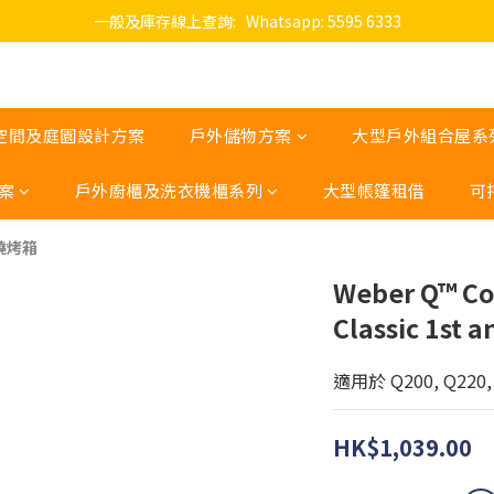
一般及庫存線上查詢:   Whatsapp: 5595 6333
空間及庭園設計方案
戶外儲物方案
大型戶外組合屋系
案
戶外廚櫃及洗衣機櫃系列
大型帳篷租借
可
 燒烤箱
Weber Q™ Coo
Classic 1st 
適用於 Q200, Q220, 
HK$1,039.00