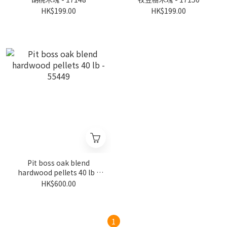
HK$199.00
HK$199.00
Pit boss oak blend
hardwood pellets 40 lb -
55449
HK$600.00
1