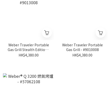
Weber Traveler Portable
Weber Traveler Portable
Gas Grill Stealth Edition -
Gas Grill - #9010008
#9013008
HK$4,380.00
HK$4,380.00