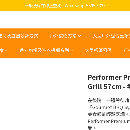
一般及庫存線上查詢:   Whatsapp: 5595 6333
空間及庭園設計方案
戶外儲物方案
大型戶外組合屋系
案
戶外廚櫃及洗衣機櫃系列
大型帳篷租借
可
Performer P
Grill 57cm -
在後院，一邊等待烤
「Gourmet BBQ
美食都能輕鬆烹調。
Performer Pr
受。