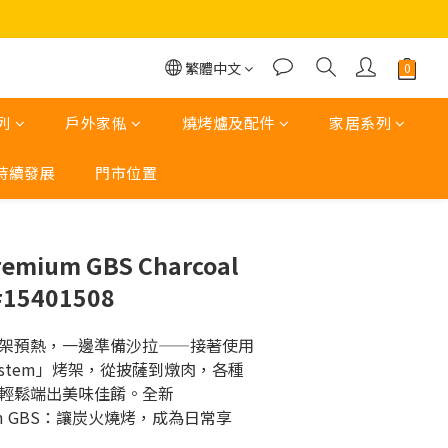
繁體中文
列
戶外家俬
燒烤爐及配件
家居系列
持續發展
門市位置
立即購買
remium GBS Charcoal
 #15401508
架預熱，一邊準備沙拉——接著使用
 System」烤架，從披薩到燉肉，各種
輕鬆端出美味佳餚。全新 
emium GBS：讓炭火燒烤，成為日常享