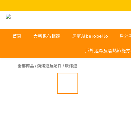
首頁
大新帆布帳篷
居庭Alberobello
戶外
戶外遮陽及隔熱節能方
全部商品
/
燒烤爐及配件
/
炭烤爐