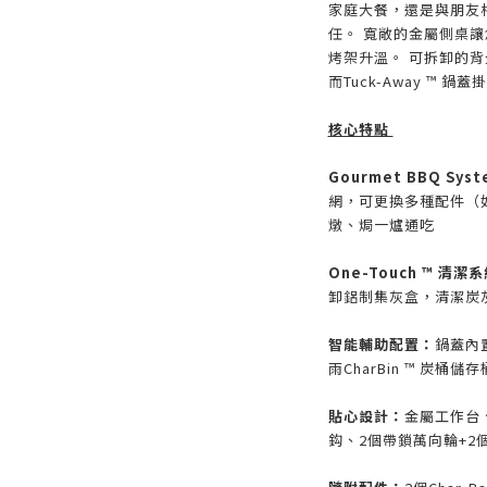
家庭大餐，還是與朋友
任。 寬敞的金屬側桌
烤架升溫。 可拆卸的背
而Tuck-Away ™ 
核心特點
Gourmet BBQ Sys
網，可更換多種配件（
燉、焗一爐通吃
One-Touch ™ 清潔
卸鋁制集灰盒，清潔炭
智能輔助配置：
鍋蓋內
雨CharBin ™ 炭桶儲
貼心設計：
金屬工作台、
鈎、2個帶鎖萬向輪+2