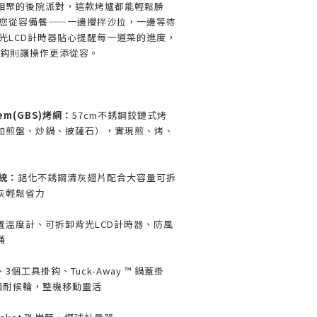
相聚的後院派對，這款烤爐都能輕鬆勝
讓您從容備餐——一邊攪拌沙拉，一邊等待
光LCD計時器貼心提醒每一道菜的進度，
鍋蓋掛鈎則讓操作更添從容。
tem(GBS)烤網：
57cm不銹鋼鉸鏈式烤
如煎盤、炒鍋、披薩石），實現煎、烤、
系統：
鋁化不銹鋼清灰翅片配合大容量可拆
灰輕鬆省力
置溫度計、可拆卸背光LCD計時器、防風
存桶
3個工具掛鈎、Tuck-Away ™ 鍋蓋掛
個耐候輪，整機移動靈活