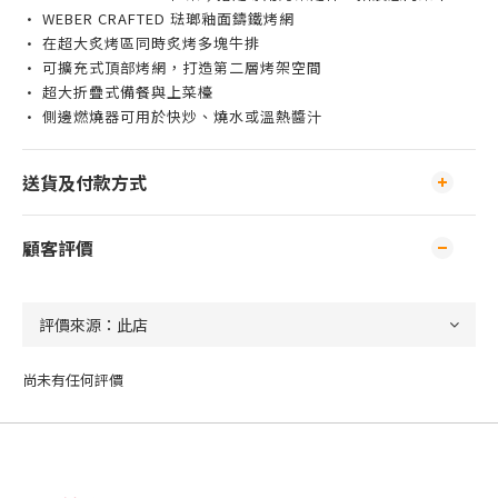
• WEBER CRAFTED 琺瑯釉面鑄鐵烤網
• 在超大炙烤區同時炙烤多塊牛排
• 可擴充式頂部烤網，打造第二層烤架空間
• 超大折疊式備餐與上菜檯
• 側邊燃燒器可用於快炒、燒水或溫熱醬汁
送貨及付款方式
顧客評價
尚未有任何評價