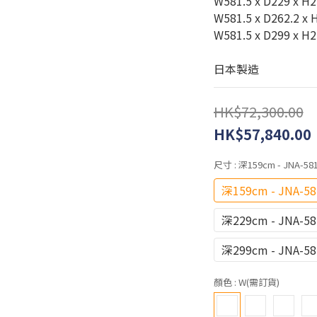
W581.5 x D229 x H2
W581.5 x D262.2 x 
W581.5 x D299 x H2
日本製造
HK$72,300.00
HK$57,840.00
尺寸
: 深159cm - JNA-58
深159cm - JNA-58
深229cm - JNA-58
深299cm - JNA-58
顏色
: W(需訂貨)