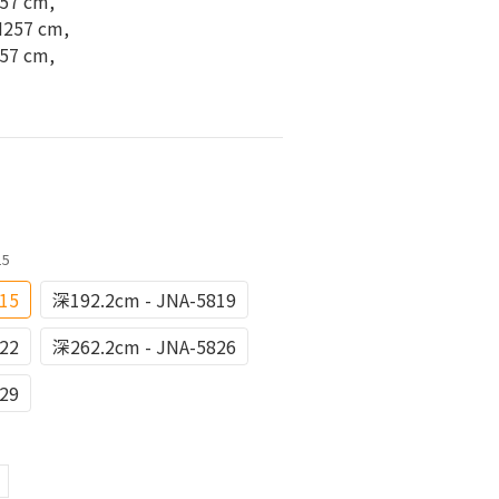
57 cm,
H257 cm,
57 cm,
15
15
深192.2cm - JNA-5819
22
深262.2cm - JNA-5826
29