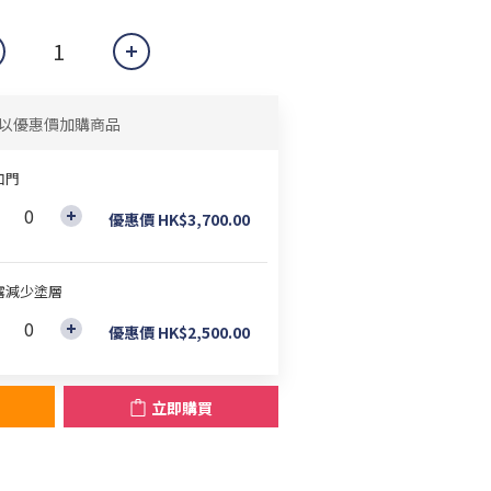
以優惠價加購商品
加門
優惠價 HK$3,700.00
露減少塗層
優惠價 HK$2,500.00
立即購買