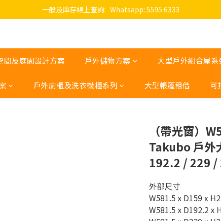
一般及庫存線上查詢:   Whatsapp: 5595 6333
空間及庭園設計方案
戶外儲物方案
大型戶外組合屋系
案
戶外廚櫃及洗衣機櫃系列
大型帳篷租借
可
（帶光窗）W581
Takubo 戶外大
192.2 / 229 /
外部尺寸 
W581.5 x D159 x H2
W581.5 x D192.2 x 