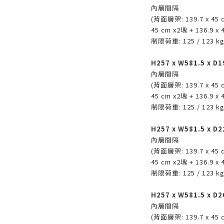
內層間隔
(背面層架: 139.7 x 45 c
45 cm x2塊 + 136.9 x 
制限荷重: 125 / 123 k
H257
x
W581.5 x D1
內層間隔
(背面層架: 139.7 x 45 c
45 cm x2塊 + 136.9 x 
制限荷重: 125 / 123 k
H257
x
W581.5 x D2
內層間隔
(背面層架: 139.7 x 45 c
45 cm x2塊 + 136.9 x 
制限荷重: 125 / 123 k
H257 x W581.5 x D2
內層間隔
(背面層架: 139.7 x 45 c