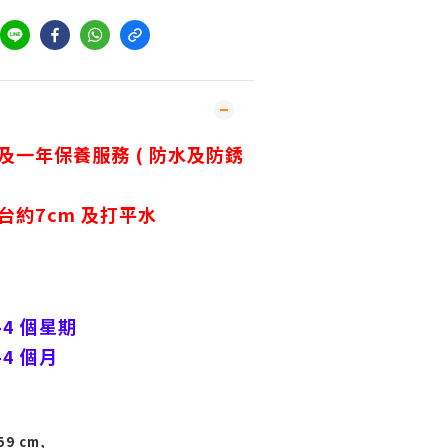
及一年保養服務 ( 防水及防銹
台約7cm 及打平水
-4 個星期
-4 個月
59 cm,