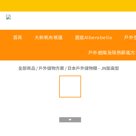
首頁
大新帆布帳篷
居庭Alberobello
戶外
戶外遮陽及隔熱節能方
全部商品
/
戶外儲物方案
/
日本戶外儲物櫃 - JN加高型