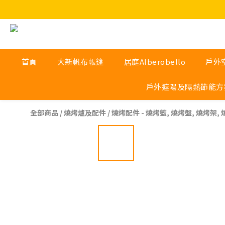
首頁
大新帆布帳篷
居庭Alberobello
戶外
戶外遮陽及隔熱節能方
全部商品
/
燒烤爐及配件
/
燒烤配件 - 燒烤籃, 燒烤盤, 燒烤架,