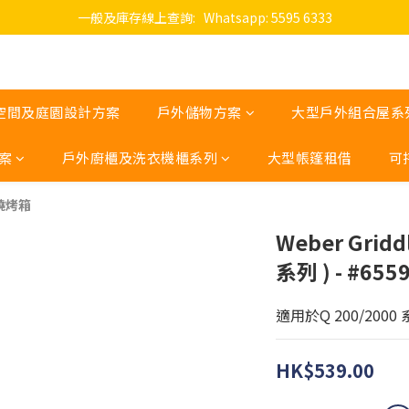
一般及庫存線上查詢:   Whatsapp: 5595 6333
空間及庭園設計方案
戶外儲物方案
大型戶外組合屋系
案
戶外廚櫃及洗衣機櫃系列
大型帳篷租借
可
 燒烤箱
Weber Gridd
系列 ) - #655
適用於Q 200/2000
HK$539.00