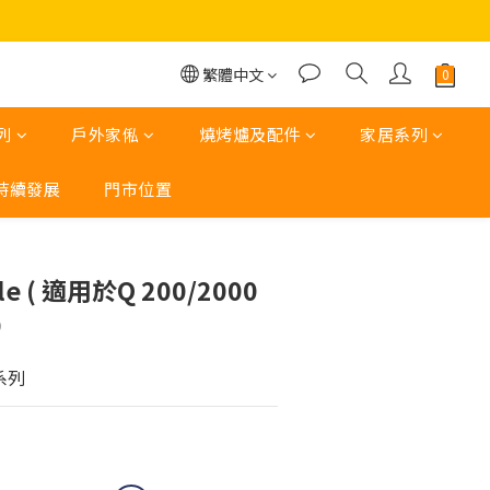
繁體中文
列
戶外家俬
燒烤爐及配件
家居系列
持續發展
門市位置
立即購買
le ( 適用於Q 200/2000
9
 系列