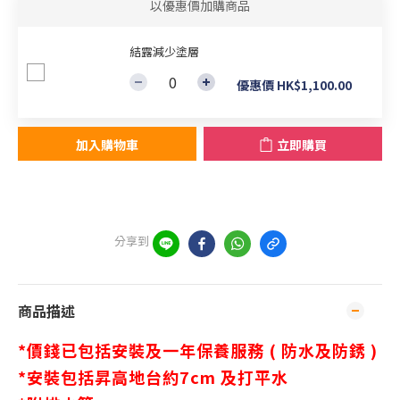
以優惠價加購商品
結露減少塗層
優惠價 HK$1,100.00
加入購物車
立即購買
分享到
商品描述
*價錢已包括安裝及一年保養服務 ( 防水及防銹 )
*安裝包括昇高地台約7cm 及打平水