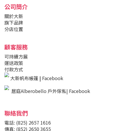
公司簡介
關於大新
旗下品牌
分店位置
顧客服務
可持續方展
運送政策
付款方式
大新帆布帳篷
|
Facebook
居庭Alberobello 戶外傢俬| Facebook
聯絡我們
電話: (825) 2657 1616
傳真: (852) 2650 3655