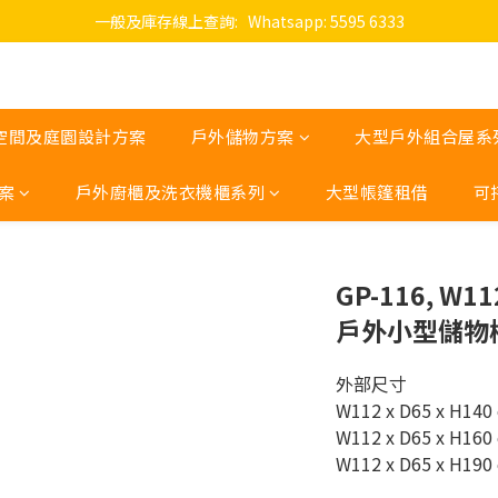
一般及庫存線上查詢:   Whatsapp: 5595 6333
空間及庭園設計方案
戶外儲物方案
大型戶外組合屋系
案
戶外廚櫃及洗衣機櫃系列
大型帳篷租借
可
GP-116, W11
戶外小型儲物櫃 - H
外部尺寸 
W112 x D65 x H140
W112 x D65 x H160
W112 x D65 x H190