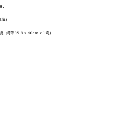
m,
x3塊)
3塊, 網架35.8 x 40cm x 1塊)
m
m
m