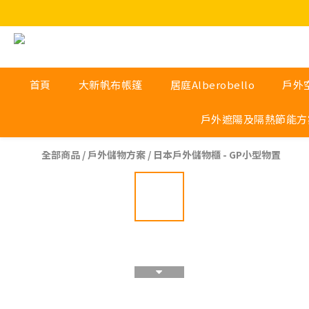
首頁
大新帆布帳篷
居庭Alberobello
戶外
戶外遮陽及隔熱節能方
全部商品
/
戶外儲物方案
/
日本戶外儲物櫃 - GP小型物置