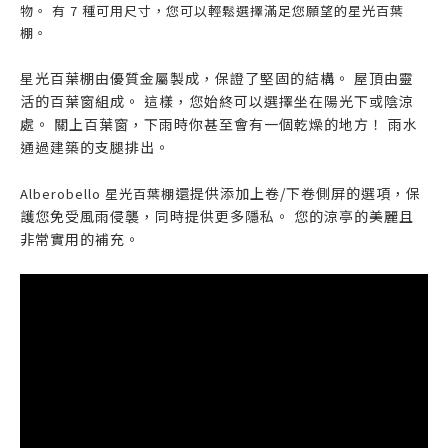
物。 有 7 種可用尺寸，您可以輕鬆選擇滿足您願望的星光百葉
棚。
星光百葉棚由優質金屬製成，保證了堅固的結構。 屋頂由靈
活的百葉窗組成。 這樣，您始終可以選擇坐在陽光下或陰涼
處。 關上百葉窗，下雨時你甚至會有一個乾燥的地方！ 雨水
通過建築的支腿排出。
還提供添加上卷/下卷側屏的選項，保
Alberobello 星光百葉棚
護您免受風雨侵襲，同時提供更多隱私。 您的涼亭的美麗且
非常實用的補充。