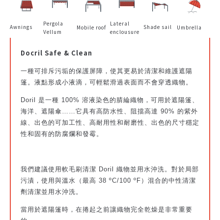
Pergola
Lateral
Awnings
Shade sail
Mobile roof
Umbrella
Vellum
enclousure
Docril Safe & Clean
一種可排斥污垢的保護屏障，使其更易於清潔和維護遮陽
篷。液點形成小液滴，可輕鬆滑過表面而不會穿透織物。
Doril 是一種 100% 溶液染色的腈綸織物，可用於遮陽篷、
海洋、遮陽傘……它具有高防水性、阻擋高達 90% 的紫外
線、出色的可加工性、高耐用性和耐磨性、出色的尺寸穩定
性和固有的防腐爛和發霉。
我們建議使用軟毛刷清潔 Doril 織物並用水沖洗。對於局部
污漬，使用與溫水（最高 38 ºC/100 ºF）混合的中性清潔
劑清潔並用水沖洗。
當用於遮陽篷時，在捲起之前讓織物完全乾燥是非常重要