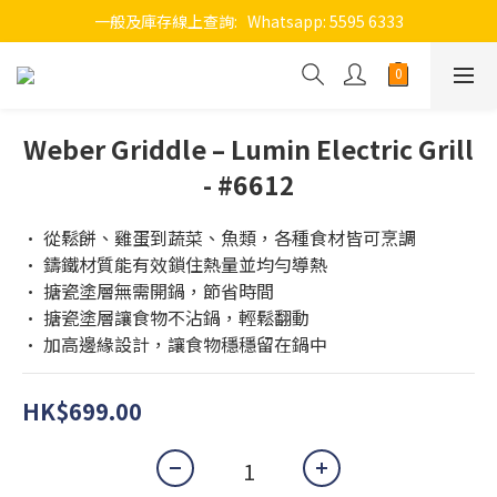
一般及庫存線上查詢:   Whatsapp: 5595 6333
Weber Griddle – Lumin Electric Grill
- #6612
• 從鬆餅、雞蛋到蔬菜、魚類，各種食材皆可烹調
• 鑄鐵材質能有效鎖住熱量並均勻導熱
• 搪瓷塗層無需開鍋，節省時間
• 搪瓷塗層讓食物不沾鍋，輕鬆翻動
• 加高邊緣設計，讓食物穩穩留在鍋中
HK$699.00